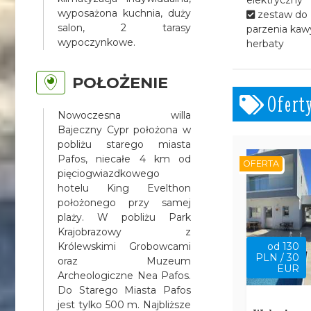
wyposażona kuchnia, duży
zestaw do
salon, 2 tarasy
parzenia kawy
wypoczynkowe.
herbaty
POŁOŻENIE
Ofert
Nowoczesna willa
Bajeczny Cypr położona w
pobliżu starego miasta
Pafos, niecałe 4 km od
OFERTA
pięciogwiazdkowego
hotelu King Evelthon
położonego przy samej
plaży. W pobliżu Park
Krajobrazowy z
Królewskimi Grobowcami
od 130
PLN / 30
oraz Muzeum
EUR
Archeologiczne Nea Pafos.
Do Starego Miasta Pafos
jest tylko 500 m. Najbliższe