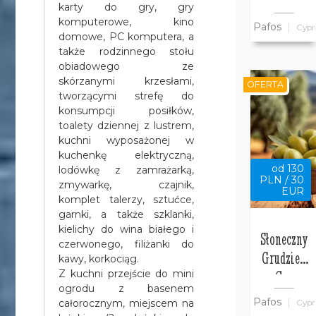
w willi
karty do gry, gry
Bajeczny
komputerowe, kino
Pafos
Cypr
Cypr
domowe, PC komputera, a
także rodzinnego stołu
obiadowego ze
skórzanymi krzesłami,
OFERTA
tworzącymi strefę do
konsumpcji posiłków,
toalety dziennej z lustrem,
kuchni wyposażonej w
kuchenkę elektryczną,
od 130
lodówkę z zamrażarką,
PLN / 30
zmywarkę, czajnik,
EUR
komplet talerzy, sztućce,
garnki, a także szklanki,
kielichy do wina białego i
Słoneczny
czerwonego, filiżanki do
Grudzień
kawy, korkociąg.
na Cyprze
Z kuchni przejście do mini
ogrodu z basenem
w Pafos w
Pafos
całorocznym, miejscem na
Cypr
Willi