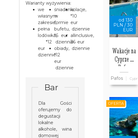
Warianty wyżywienia:
we
śniadania
kolacje,
własnym
w
*10
od 130
zakresie,
formie
eur
PLN / 30
pełna
bufetu,
dziennie
EUR
lodówka,
*6 eur
allinclusive,
*12
dziennie
36 eur
eur
obiady,
dziennie
Wakacje na
dziennie
*12
Cyprze w
eur
Pafos
dziennie
Pafos
Cypr
Bar
Dla Gości
OFERTA
oferujemy do
degustacji
lokalne
alkohole, wina
domowej