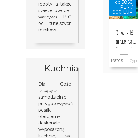
od 3868
roboty, a także
PLN /
świeże owoce i
900 EUR
warzywa BIO
od tutejszych
rolników.
Odwiedź
mnie na
Cyprze i
zwiedź ze
Pafos
Cypr
mną cały
Kuchnia
Cypr
wszystko w
Dla Gości
cenie
chcących
samodzielnie
przygotowywać
posiłki
oferujemy
doskonale
wyposażoną
kuchnię, we