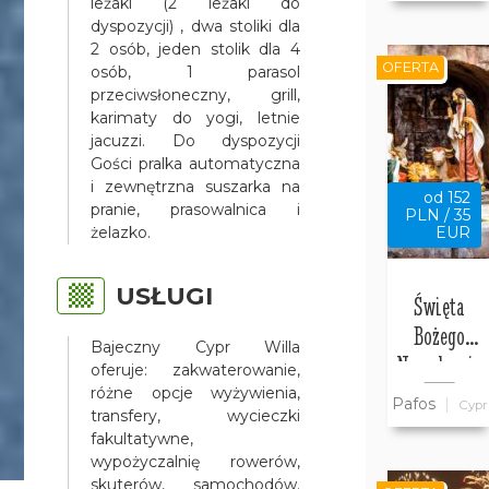
leżaki (2 leżaki do
Bajeczny
dyspozycji) , dwa stoliki dla
2 osób, jeden stolik dla 4
Cypr
OFERTA
osób, 1 parasol
przeciwsłoneczny, grill,
karimaty do yogi, letnie
jacuzzi. Do dyspozycji
Gości pralka automatyczna
i zewnętrzna suszarka na
od 152
pranie, prasowalnica i
PLN / 35
żelazko.
EUR
USŁUGI
Święta
Bożego
Bajeczny Cypr Willa
Narodzenia
oferuje: zakwaterowanie,
w willi
różne opcje wyżywienia,
Pafos
Cypr
transfery, wycieczki
Bajeczny
fakultatywne,
Cypr w
wypożyczalnię rowerów,
Pafos
skuterów, samochodów.