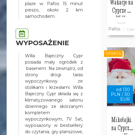
Wakacje na
plaże w Pafos 15 minut
Cyprze w
pieszo, około 2 km
samochodem.
Willi
Bajeczny
Pafos
Cypr
Cypr
WYPOSAŻENIE
OFERTA
Willa Bajeczny Cypr
posiada mały ogródek z
basenem. Na zewnątrz, od
strony drogi taras
wypoczynkowy ze
stolikami i krzesłami. Willa
od 130
Bajeczny Cypr składa się z
PLN / 30
EUR
klimatyzowanego salonu
dziennego ze skórzanym
kompletem
Mikołajki
wypoczynkowym, TV Sat,
wyposażony w bestsellery
na Cyprze
do czytania, gry planszowe,