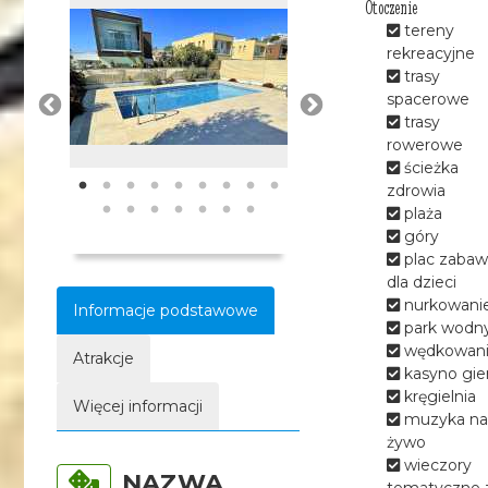
Otoczenie
tereny
rekreacyjne
trasy
spacerowe
trasy
rowerowe
ścieżka
zdrowia
plaża
góry
plac zabaw
dla dzieci
nurkowani
Informacje podstawowe
park wodn
wędkowan
Atrakcje
kasyno gie
kręgielnia
Więcej informacji
muzyka na
żywo
wieczory
NAZWA
tematyczne 