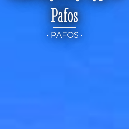
Pafos
• PAFOS •