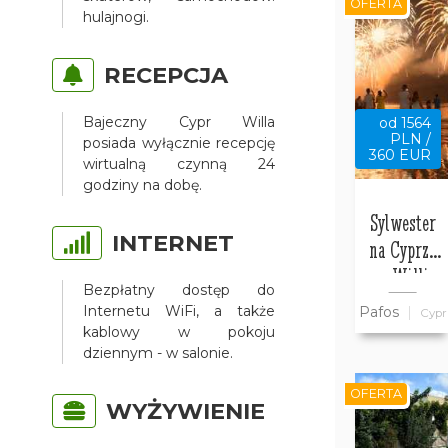
OFERTA
hulajnogi.
RECEPCJA
Bajeczny Cypr Willa
od 1564
PLN /
posiada wyłącznie recepcję
360 EUR
wirtualną czynną 24
godziny na dobę.
Sylwester
INTERNET
na Cyprze
w Willi
Bezpłatny dostęp do
Bajeczny
Internetu WiFi, a także
Pafos
Cypr
Cypr
kablowy w pokoju
dziennym - w salonie.
OFERTA
WYŻYWIENIE