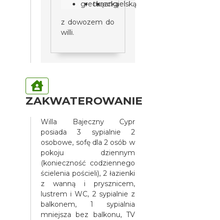
grecką
turecką
angielską
z dowozem do
willi.
ZAKWATEROWANIE
Willa Bajeczny Cypr
posiada 3 sypialnie 2
osobowe, sofę dla 2 osób w
pokoju dziennym
(konieczność codziennego
ścielenia pościeli), 2 łazienki
z wanną i prysznicem,
lustrem i WC, 2 sypialnie z
balkonem, 1 sypialnia
mniejsza bez balkonu, TV