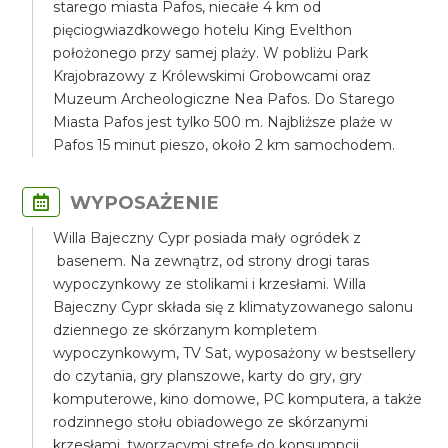
starego miasta Pafos, niecałe 4 km od
pięciogwiazdkowego hotelu King Evelthon
położonego przy samej plaży. W pobliżu Park
Krajobrazowy z Królewskimi Grobowcami oraz
Muzeum Archeologiczne Nea Pafos. Do Starego
Miasta Pafos jest tylko 500 m. Najbliższe plaże w
Pafos 15 minut pieszo, około 2 km samochodem.
WYPOSAŻENIE
Willa Bajeczny Cypr posiada mały ogródek z
basenem. Na zewnątrz, od strony drogi taras
wypoczynkowy ze stolikami i krzesłami. Willa
Bajeczny Cypr składa się z klimatyzowanego salonu
dziennego ze skórzanym kompletem
wypoczynkowym, TV Sat, wyposażony w bestsellery
do czytania, gry planszowe, karty do gry, gry
komputerowe, kino domowe, PC komputera, a także
rodzinnego stołu obiadowego ze skórzanymi
krzesłami, tworzącymi strefę do konsumpcji