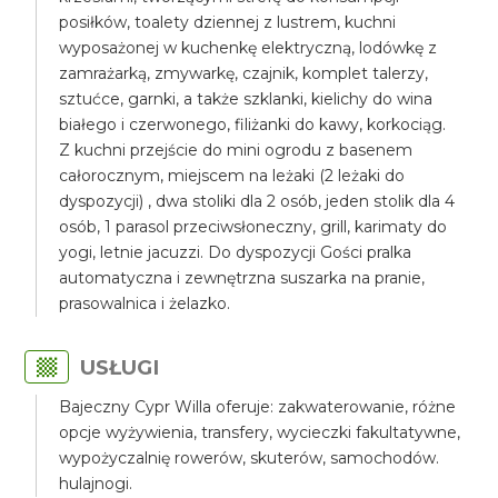
posiłków, toalety dziennej z lustrem, kuchni
wyposażonej w kuchenkę elektryczną, lodówkę z
zamrażarką, zmywarkę, czajnik, komplet talerzy,
sztućce, garnki, a także szklanki, kielichy do wina
białego i czerwonego, filiżanki do kawy, korkociąg.
Z kuchni przejście do mini ogrodu z basenem
całorocznym, miejscem na leżaki (2 leżaki do
dyspozycji) , dwa stoliki dla 2 osób, jeden stolik dla 4
osób, 1 parasol przeciwsłoneczny, grill, karimaty do
yogi, letnie jacuzzi. Do dyspozycji Gości pralka
automatyczna i zewnętrzna suszarka na pranie,
prasowalnica i żelazko.
USŁUGI
Bajeczny Cypr Willa oferuje: zakwaterowanie, różne
opcje wyżywienia, transfery, wycieczki fakultatywne,
wypożyczalnię rowerów, skuterów, samochodów.
hulajnogi.