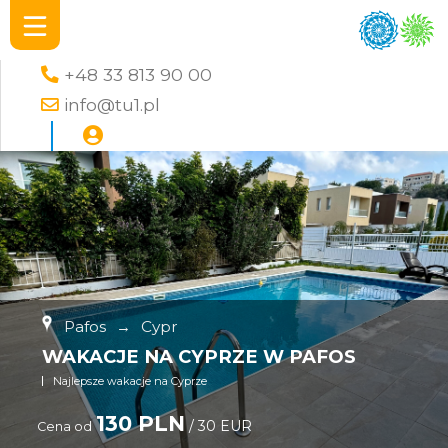
+48 33 813 90 00
info@tu1.pl
Pafos
→
Cypr
WAKACJE NA CYPRZE W PAFOS
Najlepsze wakacje na Cyprze
130 PLN
/ 30 EUR
Cena od