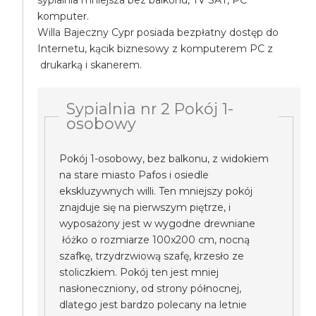
sypialnia mniejsza bez balkonu, TV SAT, PC
komputer.
Willa Bajeczny Cypr posiada bezpłatny dostęp do
Internetu, kącik biznesowy z komputerem PC z
drukarką i skanerem.
Sypialnia nr 2 Pokój 1-
osobowy
Pokój 1-osobowy, bez balkonu, z widokiem
na stare miasto Pafos i osiedle
ekskluzywnych willi. Ten mniejszy pokój
znajduje się na pierwszym piętrze, i
wyposażony jest w wygodne drewniane
łóżko o rozmiarze 100x200 cm, nocną
szafkę, trzydrzwiową szafę, krzesło ze
stoliczkiem. Pokój ten jest mniej
nasłoneczniony, od strony północnej,
dlatego jest bardzo polecany na letnie