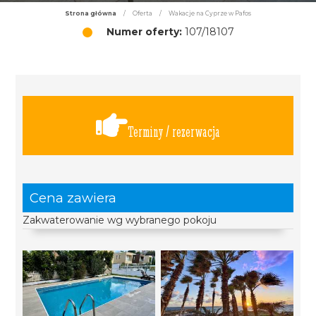
Strona główna
/
Oferta
/
Wakacje na Cyprze w Pafos
Numer oferty:
107/18107
Terminy / rezerwacja
Cena zawiera
Zakwaterowanie wg wybranego pokoju