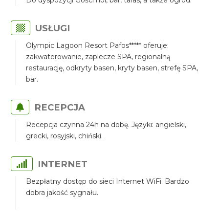
Do dyspozycji Gości hol, bar, taras, a także ogród.
USŁUGI
Olympic Lagoon Resort Pafos***** oferuje:
zakwaterowanie, zaplecze SPA, regionalną
restaurację, odkryty basen, kryty basen, strefę SPA,
bar.
RECEPCJA
Recepcja czynna 24h na dobę. Języki: angielski,
grecki, rosyjski, chiński.
INTERNET
Bezpłatny dostęp do sieci Internet WiFi. Bardzo
dobra jakość sygnału.