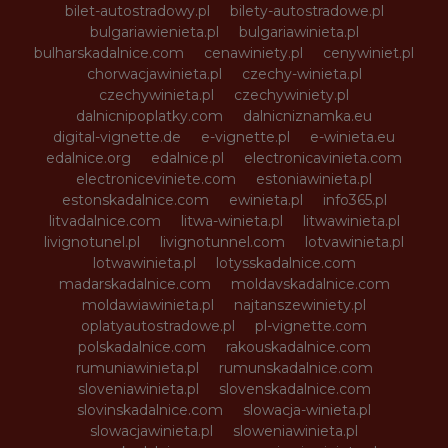
bilet-autostradowy.pl
bilety-autostradowe.pl
bulgariawienieta.pl
bulgariawinieta.pl
bulharskadalnice.com
cenawiniety.pl
cenywiniet.pl
chorwacjawinieta.pl
czechy-winieta.pl
czechywinieta.pl
czechywiniety.pl
dalnicnipoplatky.com
dalnicniznamka.eu
digital-vignette.de
e-vignette.pl
e-winieta.eu
edalnice.org
edalnice.pl
electronicavinieta.com
electroniceviniete.com
estoniawinieta.pl
estonskadalnice.com
ewinieta.pl
info365.pl
litvadalnice.com
litwa-winieta.pl
litwawinieta.pl
livignotunel.pl
livignotunnel.com
lotvawinieta.pl
lotwawinieta.pl
lotysskadalnice.com
madarskadalnice.com
moldavskadalnice.com
moldawiawinieta.pl
najtanszewiniety.pl
oplatyautostradowe.pl
pl-vignette.com
polskadalnice.com
rakouskadalnice.com
rumuniawinieta.pl
rumunskadalnice.com
sloveniawinieta.pl
slovenskadalnice.com
slovinskadalnice.com
slowacja-winieta.pl
slowacjawinieta.pl
sloweniawinieta.pl