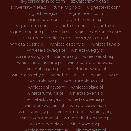
svycarskadalnice.com
szwajcariawinieta.pl
słoweniawinieta.pl
tunellivigno.pl
vignette-at.com
vignette-bg.com
vignette-cz.com
vignette-pl.com
vignette-poland.pl
vignette-ro.com
vignette-si.com
vignette.pl
vignettepoland.pl
vinetki.pl
vinietaelectronica.com
vinieteelectronice.com
wegrywinieta.pl
winieta-austria.pl
winieta-czechy.pl
winieta-litwa.pl
winieta-słowacja.pl
winieta-wegry.pl
winieta-węgry.pl
winieta.org
winietaaustria.pl
winietaaustriaonline.pl
winietaautostradowa.pl
winietabulgaria.pl
winietachorwacja.pl
winietaczechy.pl
winietaestonia.pl
winietalitwa.pl
winietalotwa.pl
winietamoldawia.pl
winietaonline.com
winietapolska.pl
winietarumunia.pl
winietaslovenia.pl
winietaslowacja.pl
winietaslowenia.pl
winietaszwajcaria.pl
winietasłowenia.pl
winietawegry.pl
winietomat.pl
winiety.org
winietydrogowe.pl
winietyelektroniczne.pl
winietyestonia.pl
winietywegry.pl
winietyzagraniczne.pl
winietyzakup.pl