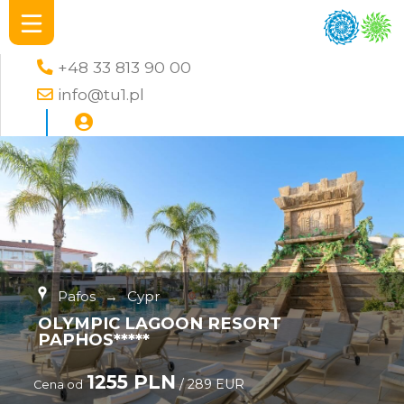
+48 33 813 90 00
info@tu1.pl
Pafos
→
Cypr
OLYMPIC LAGOON RESORT
PAPHOS*****
1255 PLN
/ 289 EUR
Cena od