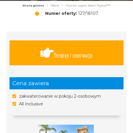
Strona główna
/
Oferta
/
Olympic Lagoon Resort Paphos*****
Numer oferty:
127/18107
Terminy / rezerwacja
Cena zawiera
zakwaterowanie w pokoju 2-osobowym
All Inclusive