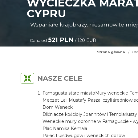
WYCIECZKA MARA
CYPRU
Wspaniałe krajobrazy, niesamowite miejs
521 PLN
/ 120 EUR
Cena od
Strona główna
/
Ofe
NASZE CELE
Famagusta stare miastoMury weneckie Fama
Meczet Lali Mustafy Pasza, czyli średniow
Dom Wenecki
Bliźniacze kościoły Joannitów i Templariuszy
Weneckie mury obronne w Famaguście - wyj
Plac Namika Kemala
Pałac Luisdwugów i weneckich dożów