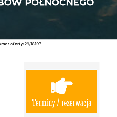
RBÓW PÓŁNOCNEGO
umer oferty:
29/18107
Terminy / rezerwacja