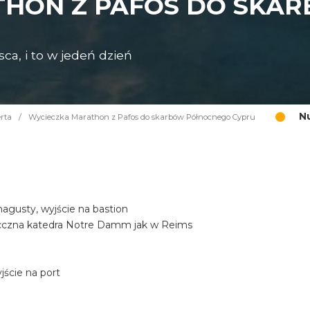
THON Z PAFOS DO SKA
ca, i to w jedeń dzień
N
rta
/
Wycieczka Marathon z Pafos do skarbów Północnego Cypru
gusty, wyjście na bastion
iecczna katedra Notre Damm jak w Reims
ście na port