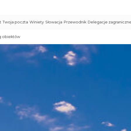
t
Twoja poczta
Winiety
Słowacja
Przewodnik
Delegacje zagraniczn
g obiektów